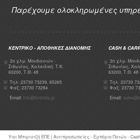
Παρέχουμε ολοκληρωμένες υπηρεσ
ΚΕΝΤΡΙΚΟ - ΑΠΟΘΗΚΕΣ ΔΙΑΝΟΜΗΣ
CASH & CAR
2ο χλμ. Μουδανιών -
2ο χλμ. Μουδ
Σιθωνίας, Χαλκιδική, Τ.Κ.
Σιθωνίας, Χαλκ
63200, Τ.Θ. 48
63200, Τ.Θ. 48
Τηλ: 23730 73239, 65265
Τηλ: 23730 73
Φαξ: 23730 73284
Φαξ: 23730 7
Email:
info@birintzis.gr
Email:
sales@bi
Υιοι Μπιριντζή ΕΠΕ | Αντιπροσωπείες - Εμπόριο Ποτών - Cash