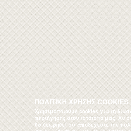
ΠΟΛΙΤΙΚΗ ΧΡΗΣΗΣ COOKIES
Χρησιμοποιούμε cookies για τη δια
περιήγησης στον ιστότοπό μας. Αν σ
θα θεωρηθεί ότι αποδέχεστε την πολι