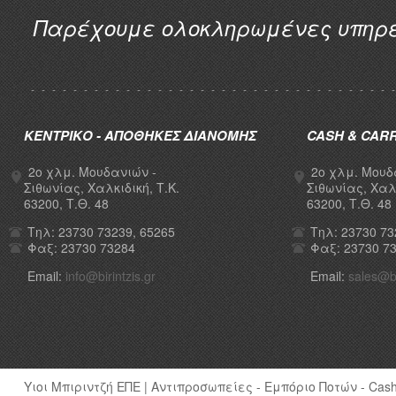
Παρέχουμε ολοκληρωμένες υπηρεσ
ΚΕΝΤΡΙΚΟ - ΑΠΟΘΗΚΕΣ ΔΙΑΝΟΜΗΣ
CASH & CAR
2ο χλμ. Μουδανιών -
2ο χλμ. Μουδ
Σιθωνίας, Χαλκιδική, Τ.Κ.
Σιθωνίας, Χαλκ
63200, Τ.Θ. 48
63200, Τ.Θ. 48
Τηλ: 23730 73239, 65265
Τηλ: 23730 73
Φαξ: 23730 73284
Φαξ: 23730 7
Email:
info@birintzis.gr
Email:
sales@bi
Υιοι Μπιριντζή ΕΠΕ | Αντιπροσωπείες - Εμπόριο Ποτών - Cash