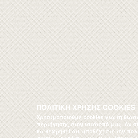
ΠΟΛΙΤΙΚΗ ΧΡΗΣΗΣ COOKIES
Χρησιμοποιούμε cookies για τη δια
περιήγησης στον ιστότοπό μας. Αν σ
θα θεωρηθεί ότι αποδέχεστε την πολι