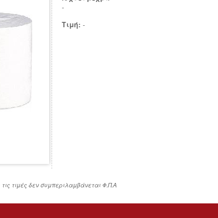
-
Τιμή:
-
ς τις τιμές δεν συμπεριλαμβάνεται Φ.Π.Α