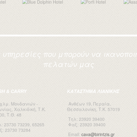
υπηρεσίες που μπορούν να ικανοποιή
πελατών μας
SH & CARRY
ΚΑΤΑΣΤΗΜΑ ΛΙΑΝΙΚΗΣ
 χλμ. Μουδανιών -
Ανθέων 19, Περαία,
ωνίας, Χαλκιδική, Τ.Κ.
Θεσσαλονίκη, Τ.Κ. 57019
00, Τ.Θ. 48
Τηλ: 23920 39400
: 23730 73239, 65265
Φαξ: 23920 39400
ξ: 23730 73284
Email:
cava@birintzis.gr