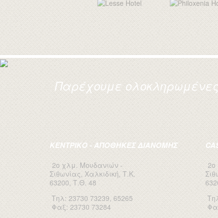
Παρέχουμε ολοκληρωμένες 
ΚΕΝΤΡΙΚΟ - ΑΠΟΘΗΚΕΣ ΔΙΑΝΟΜΗΣ
CA
2ο χλμ. Μουδανιών -
2ο
Σιθωνίας, Χαλκιδική, Τ.Κ.
Σιθ
63200, Τ.Θ. 48
632
Τηλ: 23730 73239, 65265
Τηλ
Φαξ: 23730 73284
Φα