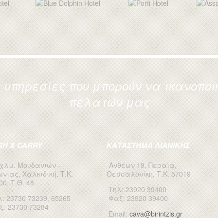
υπηρεσίες που μπορούν να ικανοποιή
πελατών μας
SH & CARRY
ΚΑΤΑΣΤΗΜΑ ΛΙΑΝΙΚΗΣ
 χλμ. Μουδανιών -
Ανθέων 19, Περαία,
ωνίας, Χαλκιδική, Τ.Κ.
Θεσσαλονίκη, Τ.Κ. 57019
00, Τ.Θ. 48
Τηλ: 23920 39400
: 23730 73239, 65265
Φαξ: 23920 39400
ξ: 23730 73284
Email:
cava@birintzis.gr