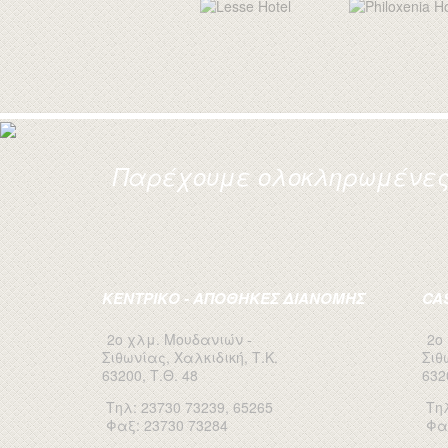
Παρέχουμε ολοκληρωμένες 
ΚΕΝΤΡΙΚΟ - ΑΠΟΘΗΚΕΣ ΔΙΑΝΟΜΗΣ
CA
2ο χλμ. Μουδανιών -
2ο
Σιθωνίας, Χαλκιδική, Τ.Κ.
Σιθ
63200, Τ.Θ. 48
632
Τηλ: 23730 73239, 65265
Τηλ
Φαξ: 23730 73284
Φα