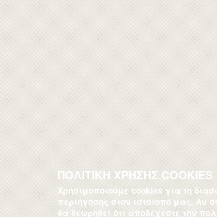
ΠΟΛΙΤΙΚΗ ΧΡΗΣΗΣ COOKIES
Χρησιμοποιούμε cookies για τη δια
περιήγησης στον ιστότοπό μας. Αν σ
θα θεωρηθεί ότι αποδέχεστε την πολι